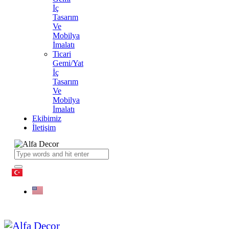
İç
Tasarım
Ve
Mobilya
İmalatı
Ticari
Gemi/Yat
İç
Tasarım
Ve
Mobilya
İmalatı
Ekibimiz
İletişim