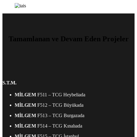
Tamamlanan ve Devam Eden Projeler
S.T.M.
MİLGEM
F511 – TCG Heybeliada
MİLGEM
F512 – TCG Büyükada
MİLGEM
F513 – TCG Burgazada
MİLGEM
F514 – TCG Kınalıada
MİLGEM
F515 – TCG İstanbul