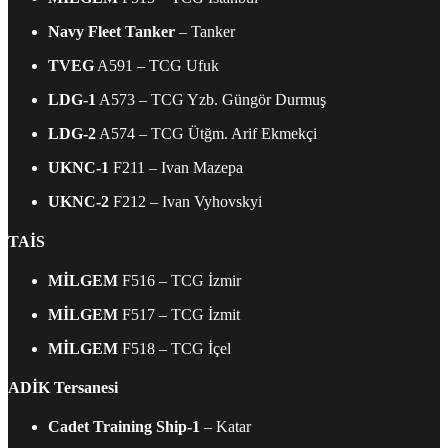
Navy Fleet Tanker
– Tanker
TVEG
A591 – TCG Ufuk
LDG-1
A573 – TCG Yzb. Güngör Durmuş
LDG-2
A574 – TCG Ütğm. Arif Ekmekçi
UKNC-1
F211 – Ivan Mazepa
UKNC-2
F212 – Ivan Vyhovskyi
TAİS
MİLGEM
F516 – TCG İzmir
MİLGEM
F517 – TCG İzmit
MİLGEM
F518 – TCG İçel
ADİK Tersanesi
Cadet Training Ship-1
– Katar