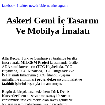
facebook-1
twitter-new
dribble-new
instagram
Askeri Gemi İç Tasarım
Ve Mobilya İmalatı
Alfa Decor
, Türkiye Cumhuriyeti tarihinde bir ilke
imza atarak,
MİLGEM Projesi
kapsamında üretilen
ADA sınıfı korvetlerin (TCG Heybeliada, TCG
Büyükada, TCG Kınalıada, TCG Burgazada) ve
İSTİF sınıfı fırkateynin (TCG İstanbul) yaşam
mahallerine ait
mimari proje, dekorasyon, imalat ve
taahhüt işlerini
başarıyla tamamlamıştır.
Bugün de birçok tersanede, hem
Türk Deniz
Kuvvetleri
hem de
savunma sanayi ihracatı
kapsamında inşa edilmekte olan savaş gemisi ve
botların yaşam mahallerine ilişkin projelerini