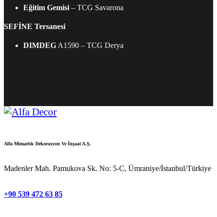
Eğitim Gemisi
– TCG Savarona
SEFİNE Tersanesi
DIMDEG
A1590 – TCG Derya
Alfa Mimarlık Dekorasyon Ve İnşaat A.Ş.
Madenler Mah. Pamukova Sk. No: 5-C, Ümraniye/İstanbul/Türkiye
+90 539 472 63 85