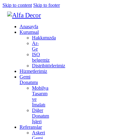
Skip to content
Skip to footer
Anasayfa
Kurumsal
Hakkımızda
Ar-
Ge
ISO
belgemiz
Distribitörlerimiz
Hizmetlerimiz
Gemi
Donatımı
Mobilya
Tasarım
ve
İmalatı
Diğer
Donatım
İşleri
Referanslar
Askeri
Gemi